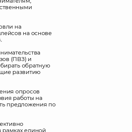
нимателям,
рственными
овли на
плейсов на основе
.
инимательства
зов (ПВЗ) и
обирать обратную
ющие развитию
дения опросов
овия работы на
ить предложения по
фективно
в рамках единой