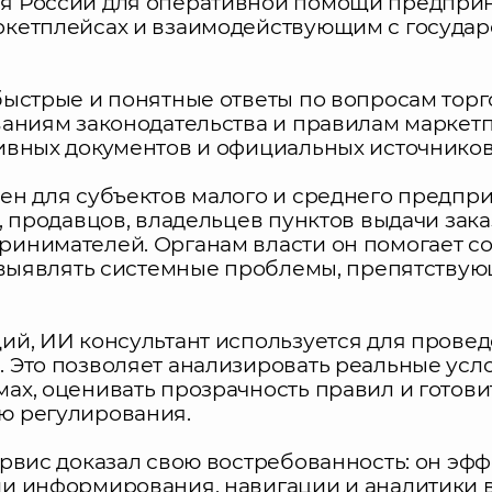
я России для оперативной помощи предпри
кетплейсах и взаимодействующим с госуда
быстрые и понятные ответы по вопросам торг
ваниям законодательства и правилам маркет
ивных документов и официальных источников
ен для субъектов малого и среднего предпр
, продавцов, владельцев пунктов выдачи зака
инимателей. Органам власти он помогает с
и выявлять системные проблемы, препятству
ий, ИИ консультант используется для прове
 Это позволяет анализировать реальные усл
ах, оценивать прозрачность правил и готов
ю регулирования.
рвис доказал свою востребованность: он эф
и информирования, навигации и аналитики 