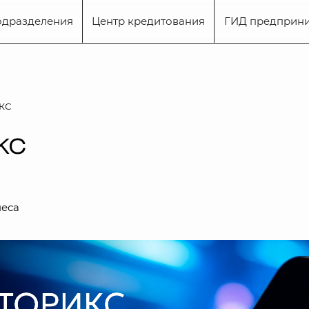
одразделения
Центр кредитования
ГИД предприн
КС
КС
неса