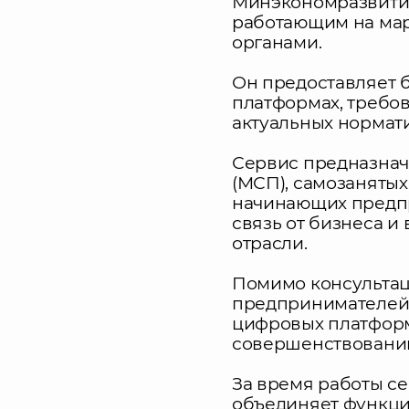
Минэкономразвити
работающим на мар
органами.
Он предоставляет 
платформах, требо
актуальных нормат
Сервис предназнач
(МСП), самозанятых
начинающих предпр
связь от бизнеса 
отрасли.
Помимо консультац
предпринимателей.
цифровых платформ
совершенствовани
За время работы се
объединяет функци