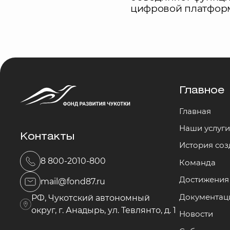
цифровой платфор
Главное
Главная
Наши услуг
Контакты
История со
8 800-2010-800
Команда
Достижения 
mail@fond87.ru
Документац
РФ, Чукотский автономный
округ, г. Анадырь, ул. Тевлянто, д. 1
Новости