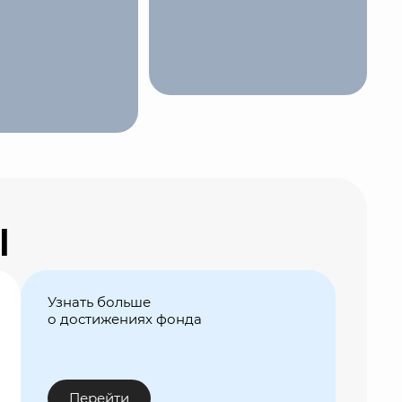
ы
латное консультирование и
есторов, оказание полного спектра
рам по принципу «одного окна».
Узнать больше
о достижениях фонда
Перейти