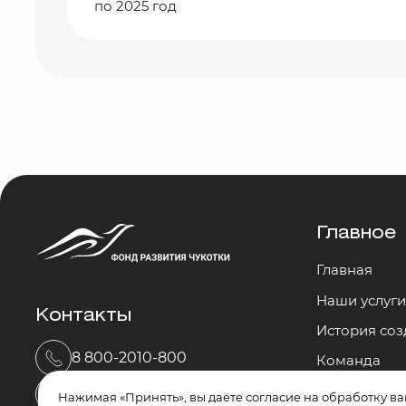
по 2025 год
Главное
Главная
Наши услуг
Контакты
История со
8 800-2010-800
Команда
Достижения 
mail@fond87.ru
Нажимая «Принять», вы даёте согласие на обработку в