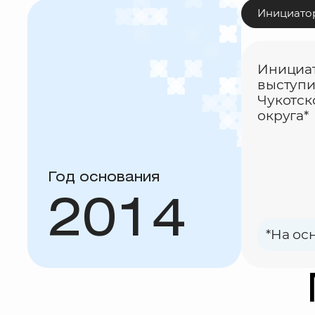
Инициато
Инициат
выступи
Чукотск
округа*
Год основания
2014
*На ос